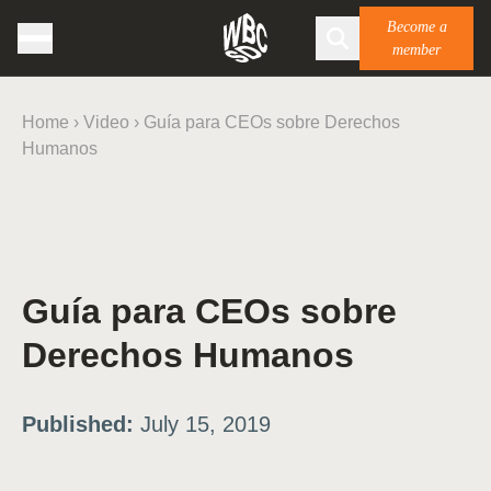
Become a
member
Home
›
Video
›
Guía para CEOs sobre Derechos
Humanos
Guía para CEOs sobre
Derechos Humanos
Published:
July 15, 2019