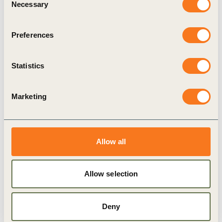
Video
Necessary
Selection
Vision 2050 is a new framework to guide the
actions and shifts in mindsets needed for 9+ billion
Preferences
people to live well, within planetary boundaries,
(…)
Statistics
Marketing
Video
Allow all
Allow selection
Deny