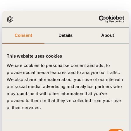
Related Materials
Consent
Details
About
This website uses cookies
Video
We use cookies to personalise content and ads, to
provide social media features and to analyse our traffic.
We also share information about your use of our site with
our social media, advertising and analytics partners who
may combine it with other information that you’ve
provided to them or that they’ve collected from your use
of their services.
30 Mar, 2021
Vision 2050: Time to Transform – Launch
Consent