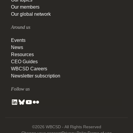
Our members
Our global network
Around us
Events
News
Resources
CEO Guides
WBCSD Careers
Newsletter subscription
Follow us
©2026 WBCSD - All Rights Reserved
Change your consent
Privacy Policy
Terms of use